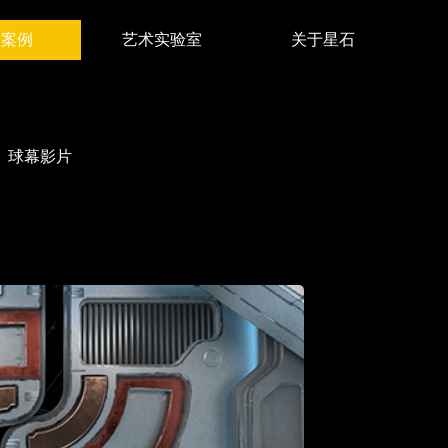
目案例
艺术实验室
关于星石
APPING
公司简介
幕电影
联系我们
球幕影片
维动画
动艺术
览展示
台舞美
动演出
幕影片