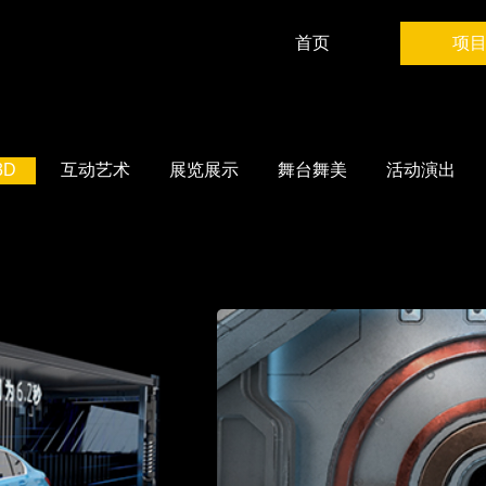
首页
项
3D M
水
3D
互动艺术
展览展示
舞台舞美
活动演出
三
互
展
舞
活
球