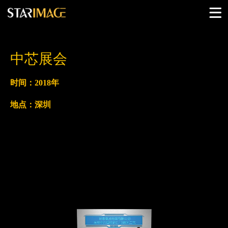
中芯展会
时间：2018年
地点：深圳
将“ 数字裸眼 3D”技术应用在产品展示上，给与人全新
感官体验，立体展示产品。在未来该技术广将泛使用于各
种高科技产品展示会上。实际输出两个视频，再由摄影机
后期对位合成，现场效果呈现裸眼3D效果。完美数字舞台
设计及视觉盛宴，成为国内业界标杆！