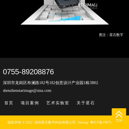
图文：星石数字
0755-89208876
深圳市龙岗区布澜路182号182创意设计产业园1栋3B02
shenzhenstarimage@sina.com
首页
项目案例
艺术实验室
关于星石


TOP
TOP
版权所有 © 2022
深圳星石数字科技有限公司
Sitemap
粤ICP备19075295号